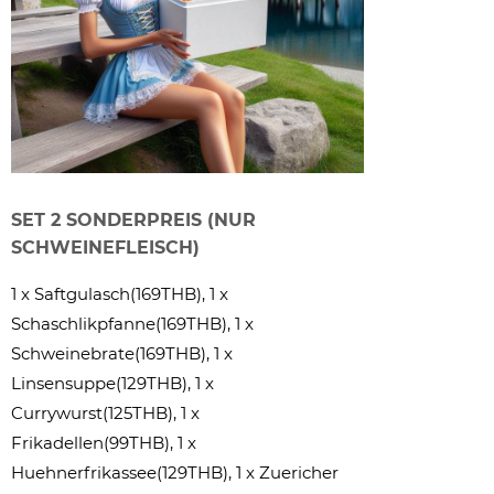
SET 2 SONDERPREIS (NUR
SCHWEINEFLEISCH)
1 x Saftgulasch(169THB), 1 x
Schaschlikpfanne(169THB), 1 x
Schweinebrate(169THB), 1 x
Linsensuppe(129THB), 1 x
Currywurst(125THB), 1 x
Frikadellen(99THB), 1 x
Huehnerfrikassee(129THB), 1 x Zuericher